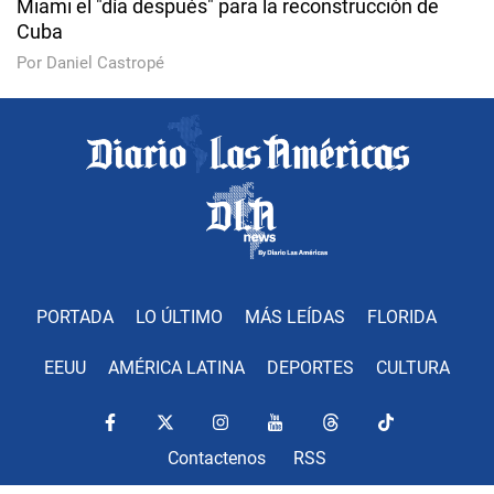
Miami el "día después" para la reconstrucción de
Cuba
Por Daniel Castropé
PORTADA
LO ÚLTIMO
MÁS LEÍDAS
FLORIDA
EEUU
AMÉRICA LATINA
DEPORTES
CULTURA
Contactenos
RSS