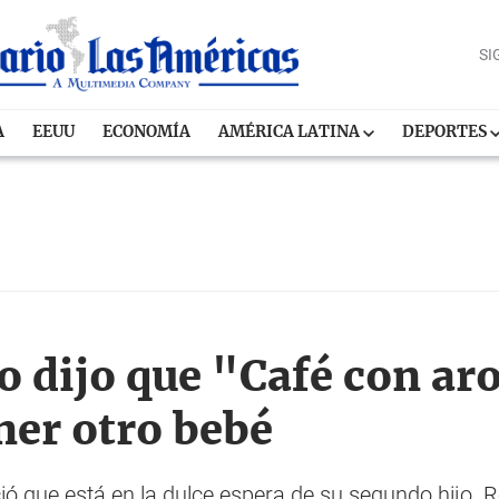
SI
A
EEUU
ECONOMÍA
AMÉRICA LATINA
DEPORTES
 dijo que "Café con ar
ener otro bebé
ó que está en la dulce espera de su segundo hijo. 