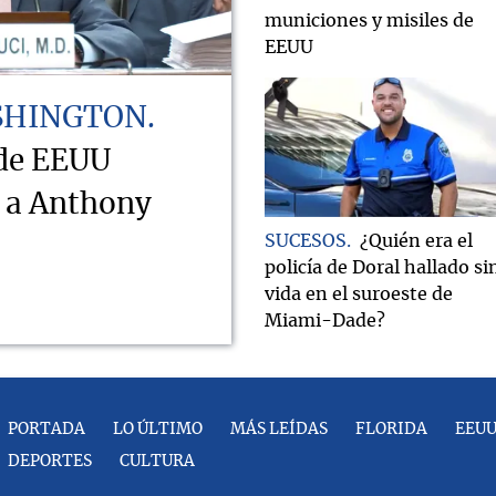
municiones y misiles de
EEUU
SHINGTON
 de EEUU
o a Anthony
SUCESOS
¿Quién era el
policía de Doral hallado si
vida en el suroeste de
Miami-Dade?
PORTADA
LO ÚLTIMO
MÁS LEÍDAS
FLORIDA
EEU
DEPORTES
CULTURA