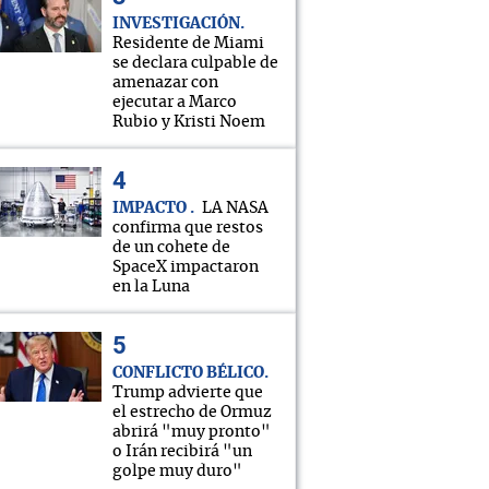
INVESTIGACIÓN
Residente de Miami
se declara culpable de
amenazar con
ejecutar a Marco
Rubio y Kristi Noem
IMPACTO
LA NASA
confirma que restos
de un cohete de
SpaceX impactaron
en la Luna
CONFLICTO BÉLICO
Trump advierte que
el estrecho de Ormuz
abrirá "muy pronto"
o Irán recibirá "un
golpe muy duro"