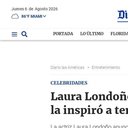
Jueves 6
de
Agosto 2026
86°F MIAMI
PORTADA
LO ÚLTIMO
FLORID
Diario las Américas
>
Entretenimiento
CELEBRIDADES
Laura Londoño
la inspiró a t
La actriz Laura Londoño anunci