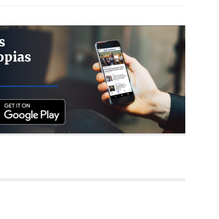
s
opias