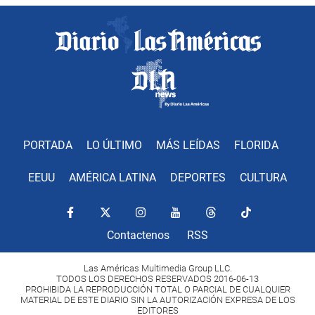
PORTADA
LO ÚLTIMO
MÁS LEÍDAS
FLORIDA
EEUU
AMÉRICA LATINA
DEPORTES
CULTURA
Contactenos
RSS
Las Américas Multimedia Group LLC.
TODOS LOS DERECHOS RESERVADOS 2016-06-13
PROHIBIDA LA REPRODUCCIÓN TOTAL O PARCIAL DE CUALQUIER
MATERIAL DE ESTE DIARIO SIN LA AUTORIZACIÓN EXPRESA DE LOS
EDITORES