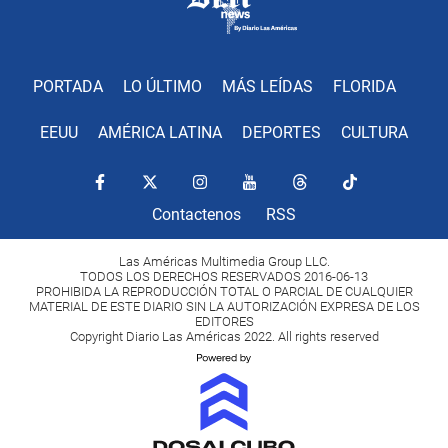
PORTADA
LO ÚLTIMO
MÁS LEÍDAS
FLORIDA
EEUU
AMÉRICA LATINA
DEPORTES
CULTURA
Contactenos
RSS
Las Américas Multimedia Group LLC.
TODOS LOS DERECHOS RESERVADOS 2016-06-13
PROHIBIDA LA REPRODUCCIÓN TOTAL O PARCIAL DE CUALQUIER
MATERIAL DE ESTE DIARIO SIN LA AUTORIZACIÓN EXPRESA DE LOS
EDITORES
Copyright Diario Las Américas 2022. All rights reserved