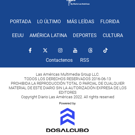
PORTADA
LO ÚLTIMO
MÁS LEÍDAS
FLORIDA
EEUU
AMÉRICA LATINA
DEPORTES
CULTURA
Contactenos
RSS
Las Américas Multimedia Group LLC.
TODOS LOS DERECHOS RESERVADOS 2016-06-13
PROHIBIDA LA REPRODUCCIÓN TOTAL O PARCIAL DE CUALQUIER
MATERIAL DE ESTE DIARIO SIN LA AUTORIZACIÓN EXPRESA DE LOS
EDITORES
Copyright Diario Las Américas 2022. All rights reserved