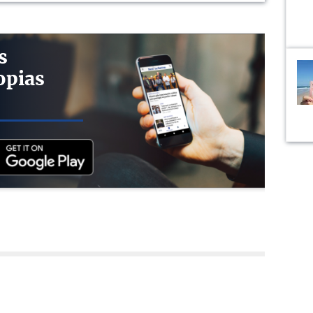
s
opias