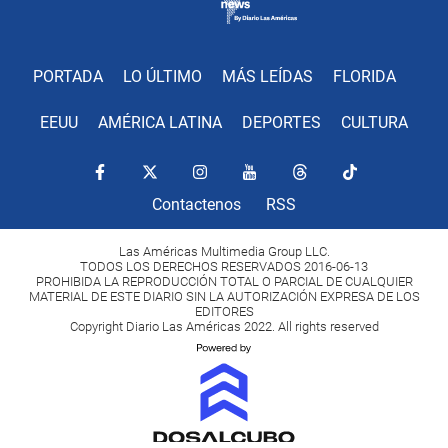
PORTADA
LO ÚLTIMO
MÁS LEÍDAS
FLORIDA
EEUU
AMÉRICA LATINA
DEPORTES
CULTURA
Contactenos
RSS
Las Américas Multimedia Group LLC.
TODOS LOS DERECHOS RESERVADOS 2016-06-13
PROHIBIDA LA REPRODUCCIÓN TOTAL O PARCIAL DE CUALQUIER
MATERIAL DE ESTE DIARIO SIN LA AUTORIZACIÓN EXPRESA DE LOS
EDITORES
Copyright Diario Las Américas 2022. All rights reserved