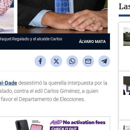
La
Raquel Regalado y el alcalde Carlos
ÁLVARO MATA
i-Dade
desestimó la querella interpuesta por la
lado, contra el edil Carlos Giménez, a quien
favor el Departamento de Elecciones.