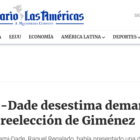
SI
A
EEUU
ECONOMÍA
AMÉRICA LATINA
DEPORTES
i-Dade desestima dema
 reelección de Giménez
 Miami-Dade, Raquel Regalado, había presentado un