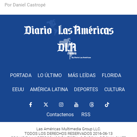
Por Daniel Castropé
PORTADA
LO ÚLTIMO
MÁS LEÍDAS
FLORIDA
EEUU
AMÉRICA LATINA
DEPORTES
CULTURA
Contactenos
RSS
Las Américas Multimedia Group LLC.
TODOS LOS DERECHOS RESERVADOS 2016-06-13