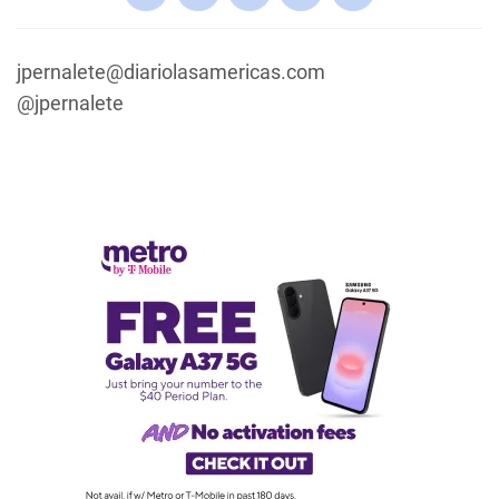
jpernalete@diariolasamericas.com
@jpernalete