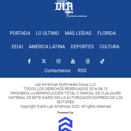
PORTADA
LO ÚLTIMO
MÁS LEÍDAS
FLORIDA
EEUU
AMÉRICA LATINA
DEPORTES
CULTURA
Contactenos
RSS
Las Américas Multimedia Group LLC.
TODOS LOS DERECHOS RESERVADOS 2016-06-13
PROHIBIDA LA REPRODUCCIÓN TOTAL O PARCIAL DE CUALQUIER
MATERIAL DE ESTE DIARIO SIN LA AUTORIZACIÓN EXPRESA DE LOS
EDITORES
Copyright Diario Las Américas 2022. All rights reserved