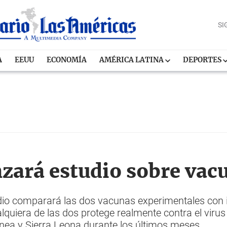
SI
A
EEUU
ECONOMÍA
AMÉRICA LATINA
DEPORTES
zará estudio sobre vac
o comparará las dos vacunas experimentales con i
quiera de las dos protege realmente contra el viru
uinea y Sierra Leona durante los últimos meses