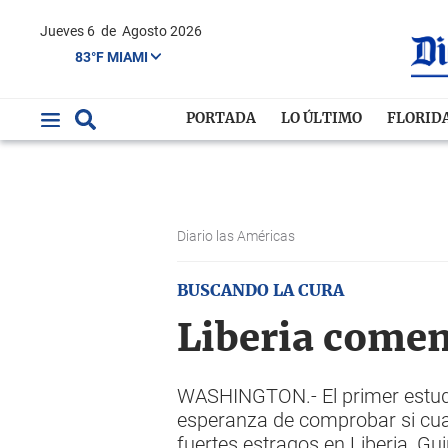
Jueves 6
de
Agosto 2026
83°F MIAMI
PORTADA
LO ÚLTIMO
FLORID
Diario las Américas
BUSCANDO LA CURA
Liberia comen
WASHINGTON.- El primer estudi
esperanza de comprobar si cual
fuertes estragos en Liberia, G