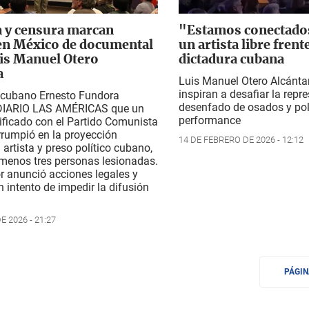
a y censura marcan
"Estamos conectados"
en México de documental
un artista libre frente
is Manuel Otero
dictadura cubana
a
Luis Manuel Otero Alcántar
inspiran a desafiar la repr
a cubano Ernesto Fundora
desenfado de osados y po
DIARIO LAS AMÉRICAS que un
performance
ificado con el Partido Comunista
rrumpió en la proyección
14 DE FEBRERO DE 2026 - 12:12
 artista y preso político cubano,
 menos tres personas lesionadas.
or anunció acciones legales y
 intento de impedir la difusión
 2026 - 21:27
PÁGI