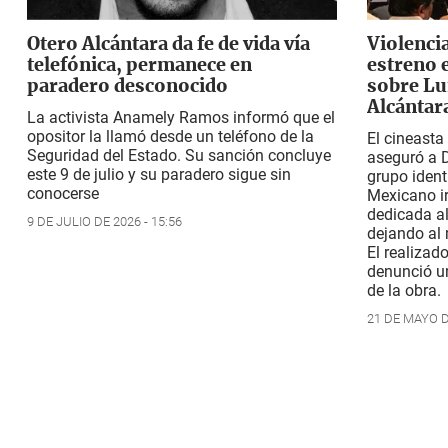
Otero Alcántara da fe de vida vía
Violenci
telefónica, permanece en
estreno 
paradero desconocido
sobre Lu
Alcántar
La activista Anamely Ramos informó que el
opositor la llamó desde un teléfono de la
El cineast
Seguridad del Estado. Su sanción concluye
aseguró a 
este 9 de julio y su paradero sigue sin
grupo ident
conocerse
Mexicano i
dedicada al
9 DE JULIO DE 2026 - 15:56
dejando al
El realizad
denunció un
de la obra.
21 DE MAYO DE