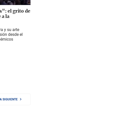
: el grito de
 a la
a y su arte
esión desde el
lémicos
NA SIGUIENTE