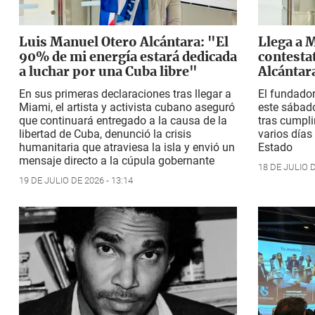
Luis Manuel Otero Alcántara: "El
Llega a M
90% de mi energía estará dedicada
contesta
a luchar por una Cuba libre"
Alcántar
En sus primeras declaraciones tras llegar a
El fundador
Miami, el artista y activista cubano aseguró
este sábad
que continuará entregado a la causa de la
tras cumpl
libertad de Cuba, denunció la crisis
varios días
humanitaria que atraviesa la isla y envió un
Estado
mensaje directo a la cúpula gobernante
18 DE JULIO D
19 DE JULIO DE 2026 - 13:14