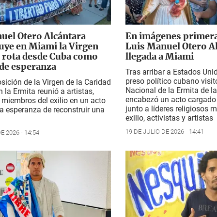
uel Otero Alcántara
En imágenes primera
uye en Miami la Virgen
Luis Manuel Otero Al
ó rota desde Cuba como
llegada a Miami
de esperanza
Tras arribar a Estados Unido
preso político cubano visit
ición de la Virgen de la Caridad
Nacional de la Ermita de l
 la Ermita reunió a artistas,
encabezó un acto cargado
y miembros del exilio en un acto
junto a líderes religiosos 
a esperanza de reconstruir una
exilio, activistas y artistas
19 DE JULIO DE 2026 - 14:41
E 2026 - 14:54