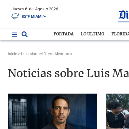
Jueves 6
de
Agosto 2026
85°F MIAMI
PORTADA
LO ÚLTIMO
FLORID
Inicio
> Luis Manuel Otero Alcántara
Noticias sobre Luis M