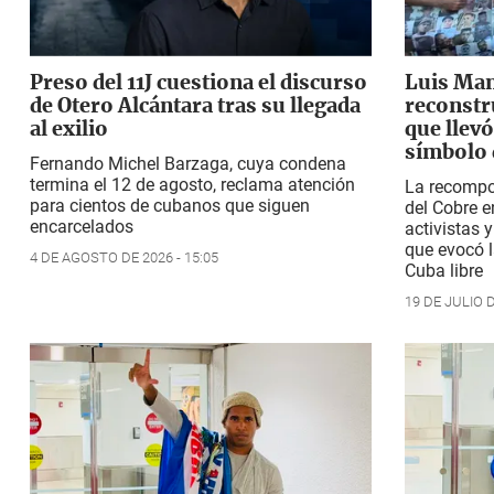
Preso del 11J cuestiona el discurso
Luis Man
de Otero Alcántara tras su llegada
reconstr
al exilio
que llev
símbolo 
Fernando Michel Barzaga, cuya condena
termina el 12 de agosto, reclama atención
La recompos
para cientos de cubanos que siguen
del Cobre en
encarcelados
activistas 
que evocó l
4 DE AGOSTO DE 2026 - 15:05
Cuba libre
19 DE JULIO D