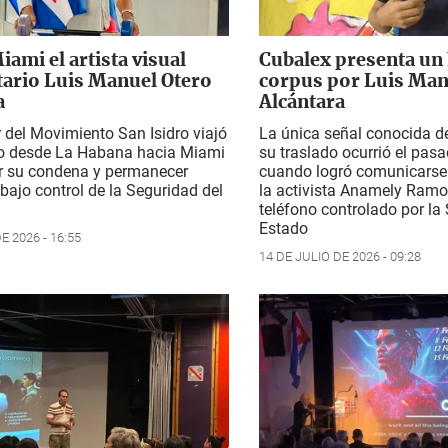
iami el artista visual
Cubalex presenta un
tario Luis Manuel Otero
corpus por Luis Man
a
Alcántara
 del Movimiento San Isidro viajó
La única señal conocida de
o desde La Habana hacia Miami
su traslado ocurrió el pasa
ir su condena y permanecer
cuando logró comunicarse
 bajo control de la Seguridad del
la activista Anamely Ram
teléfono controlado por la
Estado
E 2026 - 16:55
14 DE JULIO DE 2026 - 09:28