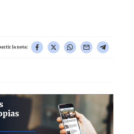
rtir la nota:
s
opias