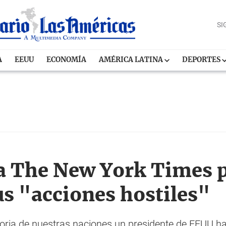
SI
A
EEUU
ECONOMÍA
AMÉRICA LATINA
DEPORTES
a The New York Times p
s "acciones hostiles"
toria de nuestras naciones un presidente de EEUU ha