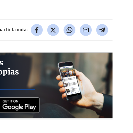
rtir la nota:
s
opias