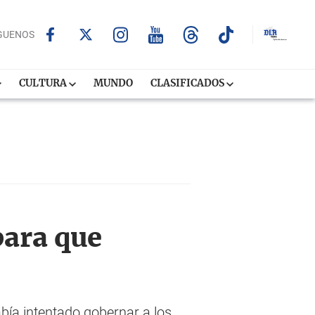
GUENOS
CULTURA
MUNDO
CLASIFICADOS
ara que
bía intentado gobernar a los