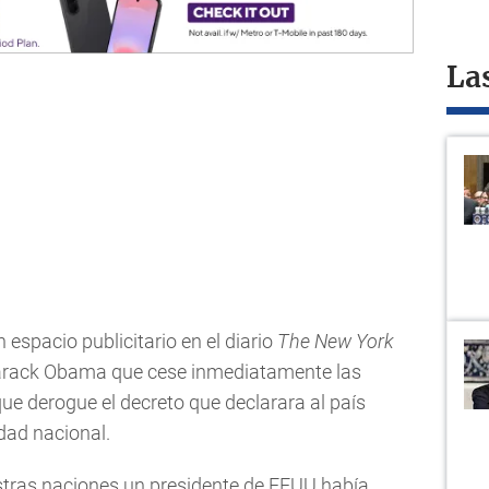
La
 espacio publicitario en el diario
The New York
Barack Obama que cese inmediatamente las
que derogue el decreto que declarara al país
ad nacional.
estras naciones un presidente de EEUU había