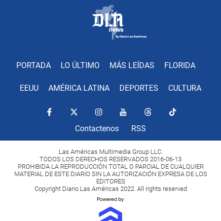
PORTADA
LO ÚLTIMO
MÁS LEÍDAS
FLORIDA
EEUU
AMÉRICA LATINA
DEPORTES
CULTURA
Contactenos
RSS
Las Américas Multimedia Group LLC.
TODOS LOS DERECHOS RESERVADOS 2016-06-13
PROHIBIDA LA REPRODUCCIÓN TOTAL O PARCIAL DE CUALQUIER
MATERIAL DE ESTE DIARIO SIN LA AUTORIZACIÓN EXPRESA DE LOS
EDITORES
Copyright Diario Las Américas 2022. All rights reserved