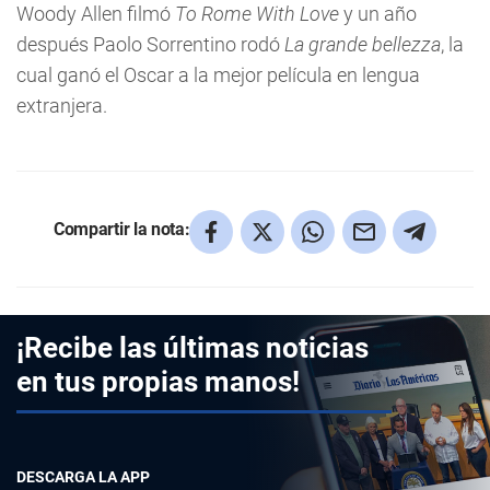
Woody Allen filmó
To Rome With Love
y un año
después Paolo Sorrentino rodó
La grande bellezza
, la
cual ganó el Oscar a la mejor película en lengua
extranjera.
Compartir la nota:
¡Recibe las últimas noticias
en tus propias manos!
DESCARGA LA APP