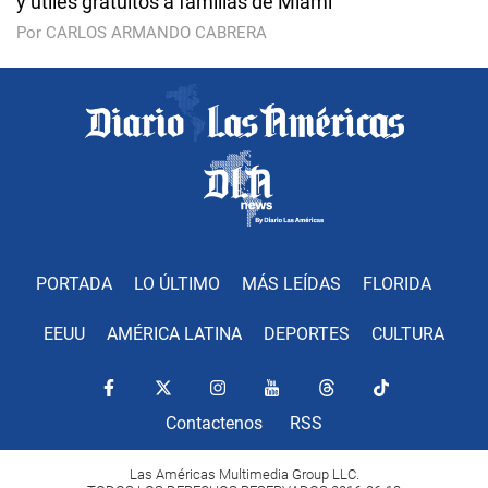
y útiles gratuitos a familias de Miami
Por CARLOS ARMANDO CABRERA
PORTADA
LO ÚLTIMO
MÁS LEÍDAS
FLORIDA
EEUU
AMÉRICA LATINA
DEPORTES
CULTURA
Contactenos
RSS
Las Américas Multimedia Group LLC.