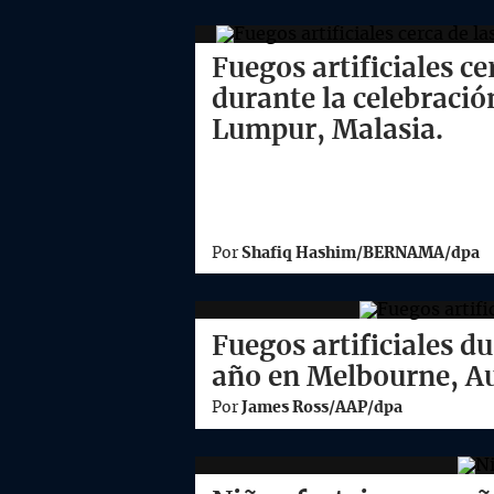
Fuegos artificiales c
durante la celebració
Lumpur, Malasia.
Por
Shafiq Hashim/BERNAMA/dpa
Fuegos artificiales du
año en Melbourne, Au
Por
James Ross/AAP/dpa