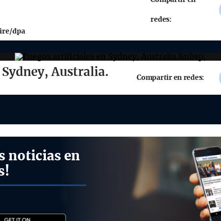
redes:
ire/dpa
n Sydney, Australia.
Compartir en redes:
s noticias en
s!