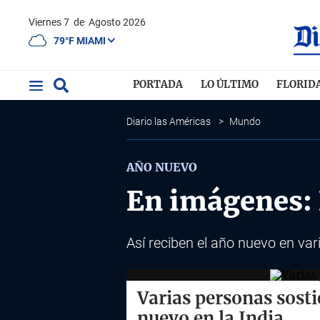
Viernes 7
de
Agosto 2026
79°F MIAMI
PORTADA
LO ÚLTIMO
FLORID
Diario las Américas
>
Mundo
AÑO NUEVO
En imágenes: 
Así reciben el año nuevo en va
Varias personas sost
nuevo en la India.