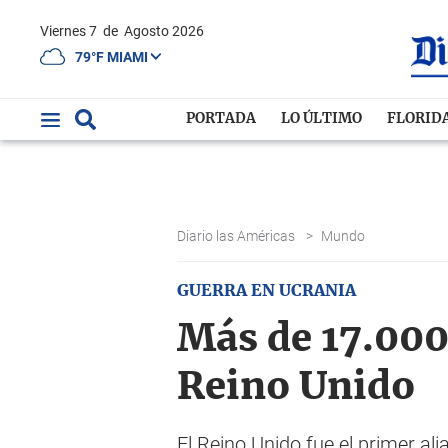
Viernes 7
de
Agosto 2026
79°F MIAMI
PORTADA
LO ÚLTIMO
FLORID
Diario las Américas
>
Mundo
GUERRA EN UCRANIA
Más de 17.000
Reino Unido
El Reino Unido fue el primer al