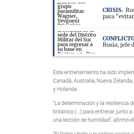
CRISIS
Rus
para "evita
CONFLICT
Rusia; jefe
Este entrenamiento ha sido implem
Canadá, Australia, Nueva Zelanda, 
y Holanda.
"La determinación y la resiliencia 
británico (...) para entrenar junto 
una lección de humildad", afirmó el
"El Reino Unido y nuestros socios 