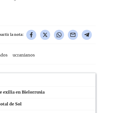
rtir la nota:
ados
ucranianos
e exilia en Bielorrusia
otal de Sol