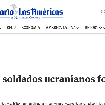
SI
A
EEUU
ECONOMÍA
AMÉRICA LATINA
DEPORTES
 soldados ucranianos f
iado de Kiev en entregar tanques pesados al ejército