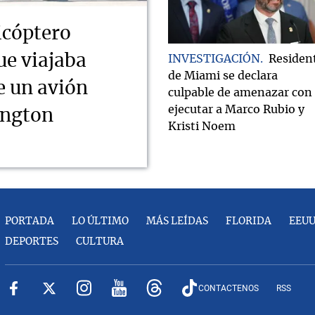
icóptero
ue viajaba
INVESTIGACIÓN
Residen
de Miami se declara
e un avión
culpable de amenazar con
ejecutar a Marco Rubio y
ington
Kristi Noem
PORTADA
LO ÚLTIMO
MÁS LEÍDAS
FLORIDA
EEU
DEPORTES
CULTURA
CONTACTENOS
RSS