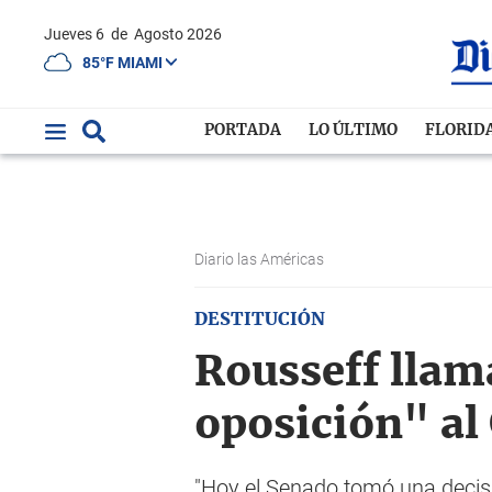
Jueves 6
de
Agosto 2026
85°F MIAMI
PORTADA
LO ÚLTIMO
FLORID
Diario las Américas
DESTITUCIÓN
Rousseff llam
oposición" al
"Hoy el Senado tomó una decisió