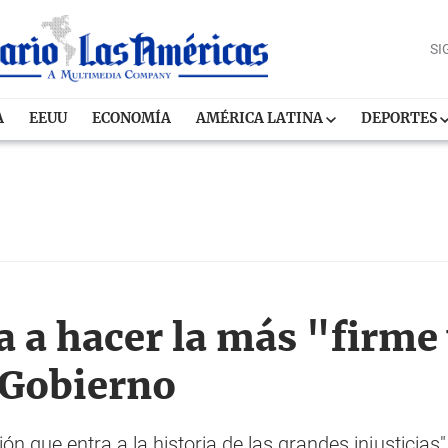
SI
A
EEUU
ECONOMÍA
AMÉRICA LATINA
DEPORTES
a a hacer la más "firme
 Gobierno
n que entra a la historia de las grandes injusticias"