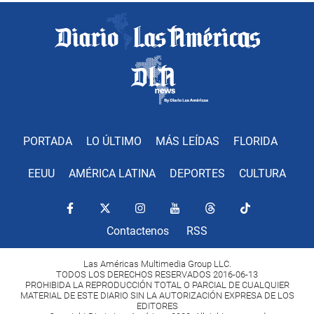
PORTADA
LO ÚLTIMO
MÁS LEÍDAS
FLORIDA
EEUU
AMÉRICA LATINA
DEPORTES
CULTURA
Contactenos
RSS
Las Américas Multimedia Group LLC.
TODOS LOS DERECHOS RESERVADOS 2016-06-13
PROHIBIDA LA REPRODUCCIÓN TOTAL O PARCIAL DE CUALQUIER
MATERIAL DE ESTE DIARIO SIN LA AUTORIZACIÓN EXPRESA DE LOS
EDITORES