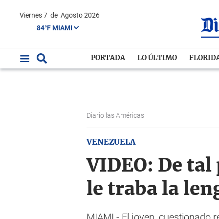
Viernes 7
de
Agosto 2026
84°F MIAMI
PORTADA
LO ÚLTIMO
FLORID
Diario las Américas
VENEZUELA
VIDEO: De tal p
le traba la le
MIAMI.- El joven, cuestionado r