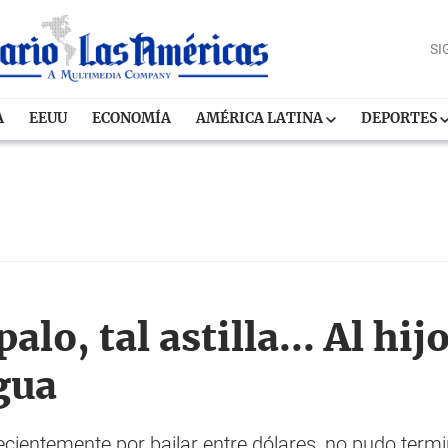
SI
A
EEUU
ECONOMÍA
AMÉRICA LATINA
DEPORTES
alo, tal astilla... Al hi
ngua
ecientemente por bailar entre dólares, no pudo termi