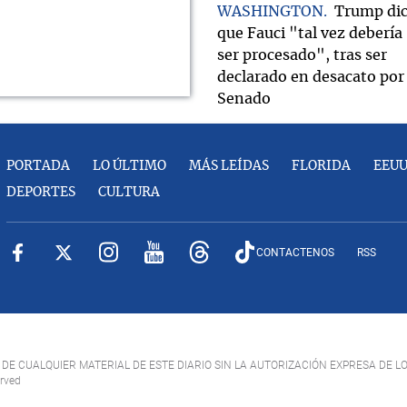
WASHINGTON
Trump di
que Fauci "tal vez debería
ser procesado", tras ser
declarado en desacato por 
Senado
PORTADA
LO ÚLTIMO
MÁS LEÍDAS
FLORIDA
EEU
DEPORTES
CULTURA
CONTACTENOS
RSS
DE CUALQUIER MATERIAL DE ESTE DIARIO SIN LA AUTORIZACIÓN EXPRESA DE L
erved