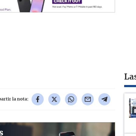
La
rtir la nota:
s