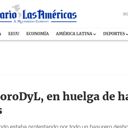
SI
A
EEUU
ECONOMÍA
AMÉRICA LATINA
DEPORTES
 ForoDyL, en huelga de 
s
ndo estaba protestando por todo un basurero desbo