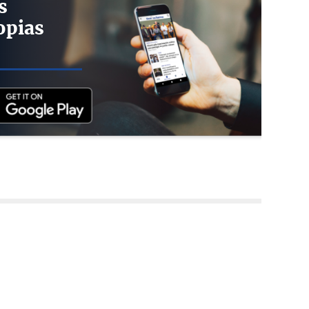
s
opias