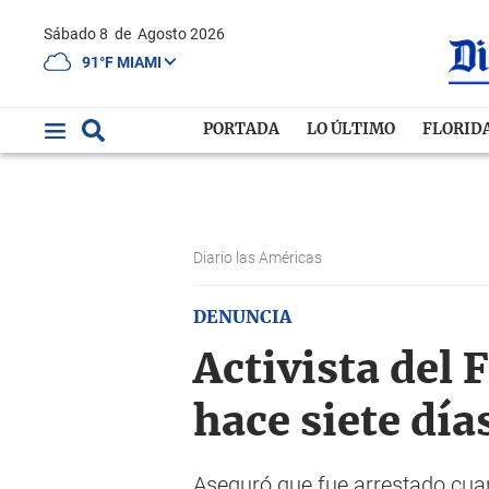
Sábado 8
de
Agosto 2026
91°F MIAMI
PORTADA
LO ÚLTIMO
FLORID
Diario las Américas
DENUNCIA
Activista del
hace siete día
Aseguró que fue arrestado cua