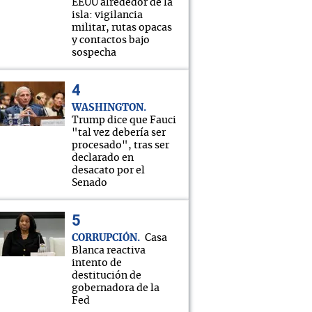
EEUU alrededor de la
isla: vigilancia
militar, rutas opacas
y contactos bajo
sospecha
WASHINGTON
Trump dice que Fauci
"tal vez debería ser
procesado", tras ser
declarado en
desacato por el
Senado
CORRUPCIÓN
Casa
Blanca reactiva
intento de
destitución de
gobernadora de la
Fed