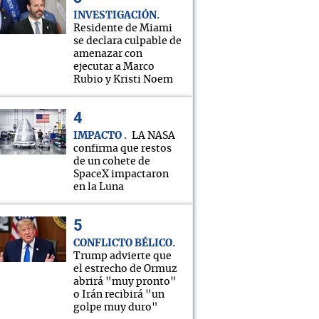
INVESTIGACIÓN
Residente de Miami
se declara culpable de
amenazar con
ejecutar a Marco
Rubio y Kristi Noem
IMPACTO
LA NASA
confirma que restos
de un cohete de
SpaceX impactaron
en la Luna
CONFLICTO BÉLICO
Trump advierte que
el estrecho de Ormuz
abrirá "muy pronto"
o Irán recibirá "un
golpe muy duro"