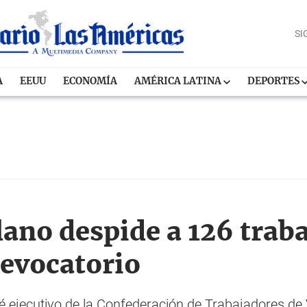
SI
A
EEUU
ECONOMÍA
AMÉRICA LATINA
DEPORTES
ano despide a 126 trab
revocatorio
é ejecutivo de la Confederación de Trabajadores de