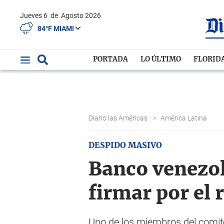
Jueves 6
de
Agosto 2026
84°F MIAMI
PORTADA
LO ÚLTIMO
FLORID
Diario las Américas
>
América Latina
DESPIDO MASIVO
Banco venezol
firmar por el 
Uno de los miembros del comit