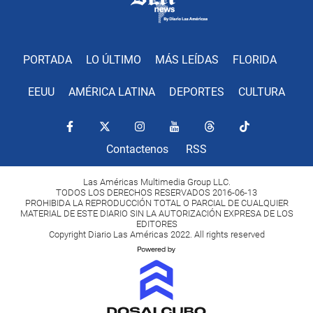
PORTADA
LO ÚLTIMO
MÁS LEÍDAS
FLORIDA
EEUU
AMÉRICA LATINA
DEPORTES
CULTURA
Contactenos
RSS
Las Américas Multimedia Group LLC.
TODOS LOS DERECHOS RESERVADOS 2016-06-13
PROHIBIDA LA REPRODUCCIÓN TOTAL O PARCIAL DE CUALQUIER
MATERIAL DE ESTE DIARIO SIN LA AUTORIZACIÓN EXPRESA DE LOS
EDITORES
Copyright Diario Las Américas 2022. All rights reserved