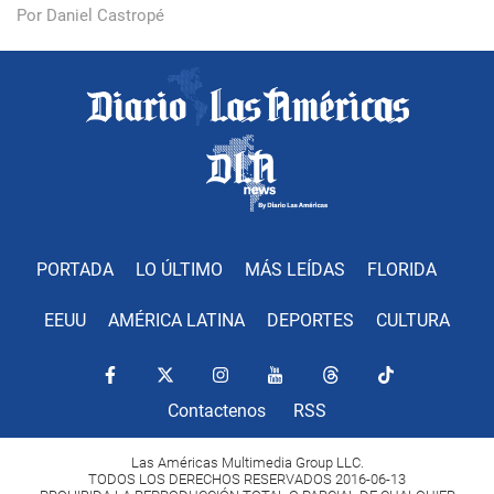
Por Daniel Castropé
PORTADA
LO ÚLTIMO
MÁS LEÍDAS
FLORIDA
EEUU
AMÉRICA LATINA
DEPORTES
CULTURA
Contactenos
RSS
Las Américas Multimedia Group LLC.
TODOS LOS DERECHOS RESERVADOS 2016-06-13