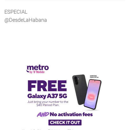
ESPECIAL
@DesdeLaHabana