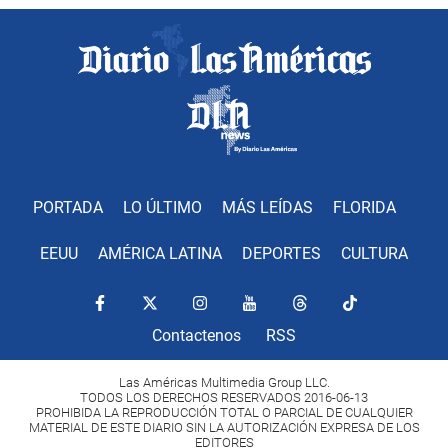
PORTADA
LO ÚLTIMO
MÁS LEÍDAS
FLORIDA
EEUU
AMÉRICA LATINA
DEPORTES
CULTURA
Contactenos
RSS
Las Américas Multimedia Group LLC.
TODOS LOS DERECHOS RESERVADOS 2016-06-13
PROHIBIDA LA REPRODUCCIÓN TOTAL O PARCIAL DE CUALQUIER
MATERIAL DE ESTE DIARIO SIN LA AUTORIZACIÓN EXPRESA DE LOS
EDITORES