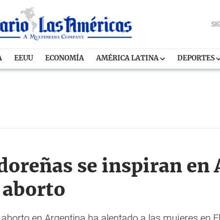
SI
A
EEUU
ECONOMÍA
AMÉRICA LATINA
DEPORTES
doreñas se inspiran en 
l aborto
 aborto en Argentina ha alentado a las mujeres en E