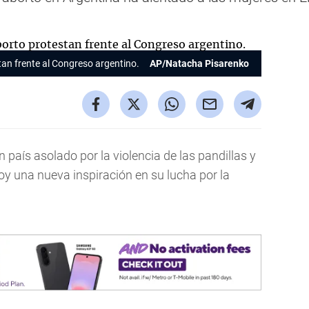
stan frente al Congreso argentino.
AP/Natacha Pisarenko
un país asolado por la violencia de las pandillas y
oy una nueva inspiración en su lucha por la