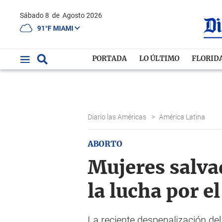
Sábado 8
de
Agosto 2026
91°F MIAMI
PORTADA
LO ÚLTIMO
FLORID
Diario las Américas
>
América Latina
ABORTO
Mujeres salva
la lucha por e
La reciente despenalización del