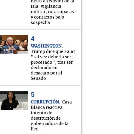
EEUU alrededor de la
isla: vigilancia
militar, rutas opacas
y contactos bajo
sospecha
WASHINGTON
Trump dice que Fauci
"tal vez debería ser
procesado", tras ser
declarado en
desacato por el
Senado
CORRUPCIÓN
Casa
Blanca reactiva
intento de
destitución de
gobernadora de la
Fed