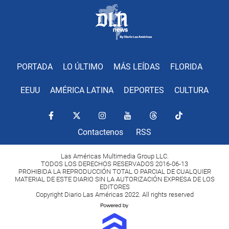
PORTADA
LO ÚLTIMO
MÁS LEÍDAS
FLORIDA
EEUU
AMÉRICA LATINA
DEPORTES
CULTURA
Contactenos
RSS
Las Américas Multimedia Group LLC.
TODOS LOS DERECHOS RESERVADOS 2016-06-13
PROHIBIDA LA REPRODUCCIÓN TOTAL O PARCIAL DE CUALQUIER
MATERIAL DE ESTE DIARIO SIN LA AUTORIZACIÓN EXPRESA DE LOS
EDITORES
Copyright Diario Las Américas 2022. All rights reserved