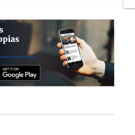
s
opias