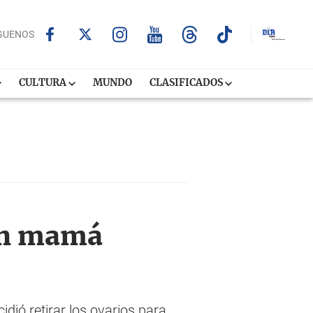
GUENOS
CULTURA
MUNDO
CLASIFICADOS
rán mamá
dió retirar los ovarios para