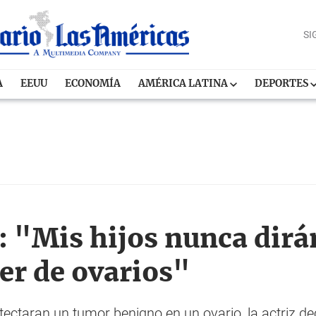
SI
A
EEUU
ECONOMÍA
AMÉRICA LATINA
DEPORTES
e: "Mis hijos nunca di
er de ovarios"
taran un tumor benigno en un ovario, la actriz deci