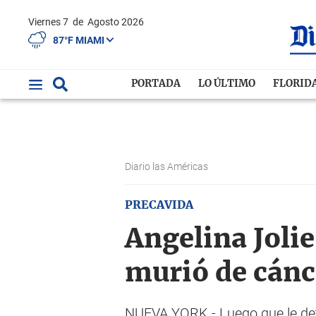
Viernes 7
de
Agosto 2026
87°F MIAMI
PORTADA
LO ÚLTIMO
FLORID
Diario las Américas
PRECAVIDA
Angelina Joli
murió de cánc
NUEVA YORK.- Luego que le detec