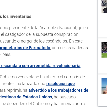
s los inventarios
ropio presidente de la Asamblea Nacional, quien
r el castigador de la supuesta conspiración
uscando emerger de los escándalos. En este
propietarios de Farmatodo
, una de las cadenas
 país.
l escándalo con arremetida revolucionaria
l Gobierno venezolano ha abierto el compás de
os frentes: ha lanzado una
resolución que
ra reprimir, ha
advertido a los trabajadores de
 destinos de Estados Unidos
, ha buscado
s que dependen del Gobierno y ha amenazado a