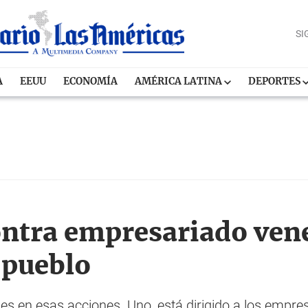
SI
A
EEUU
ECONOMÍA
AMÉRICA LATINA
DEPORTES
ontra empresariado ven
 pueblo
 en esas acciones. Uno, está dirigido a los empre