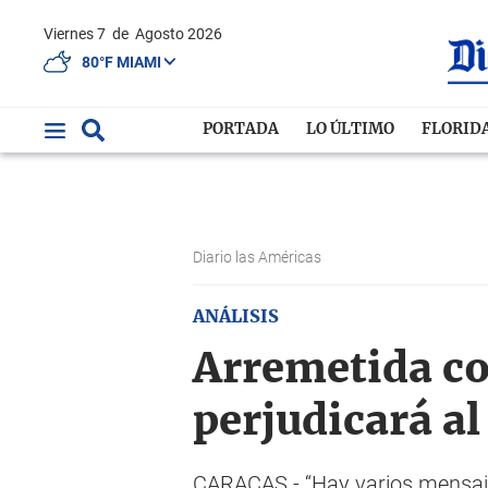
Viernes 7
de
Agosto 2026
80°F MIAMI
PORTADA
LO ÚLTIMO
FLORID
Diario las Américas
ANÁLISIS
Arremetida c
perjudicará al
CARACAS.- “Hay varios mensajes