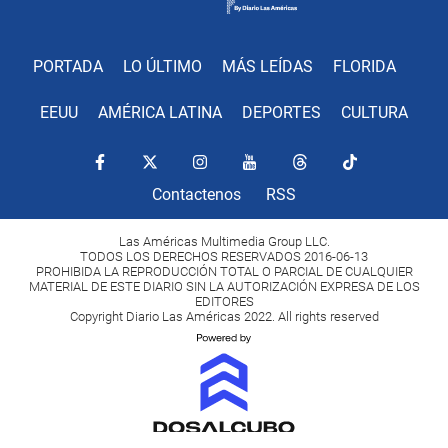
PORTADA
LO ÚLTIMO
MÁS LEÍDAS
FLORIDA
EEUU
AMÉRICA LATINA
DEPORTES
CULTURA
Contactenos
RSS
Las Américas Multimedia Group LLC.
TODOS LOS DERECHOS RESERVADOS 2016-06-13
PROHIBIDA LA REPRODUCCIÓN TOTAL O PARCIAL DE CUALQUIER
MATERIAL DE ESTE DIARIO SIN LA AUTORIZACIÓN EXPRESA DE LOS
EDITORES
Copyright Diario Las Américas 2022. All rights reserved