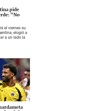
tina pide
erde: "No
rá el viernes su
gentina, elogió a
jar a un lado la
guardameta