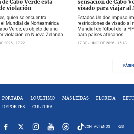
n de Cabo Verde está
sensación de Cabo Ve
de violación
visado para viajar al
s, quien se encuentra
Estados Unidos impuso im
 el Mundial de Norteamérica
restricciones de visado al
abo Verde, es objeto de una
Mundial de fútbol de la FI
or violación en Nueva Zelanda
para países africanos
E 2026 - 17:22
17 DE JUNIO DE 2026 - 15:18
PÁGI
PORTADA
LO ÚLTIMO
MÁS LEÍDAS
FLORIDA
EEU
DEPORTES
CULTURA
CONTACTENOS
RSS