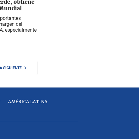
rde, obtiene
 Mundial
portantes
 margen del
FA, especialmente
NA SIGUIENTE
U
AMÉRICA LATINA