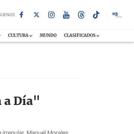
GUENOS
CULTURA
MUNDO
CLASIFICADOS
 a Día"
irregular, Manuel Morales,