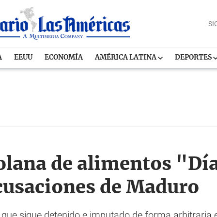
SI
A
EEUU
ECONOMÍA
AMÉRICA LATINA
DEPORTES
lana de alimentos "Día
cusaciones de Maduro
e sigue detenido e imputado de forma arbitraria e 