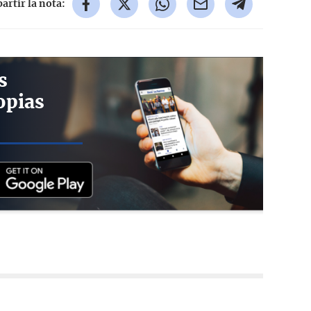
rtir la nota:
s
opias