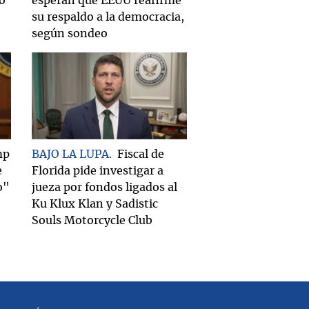
do
esperan que EEUU reafirme
su respaldo a la democracia,
según sondeo
mp
BAJO LA LUPA
Fiscal de
e
Florida pide investigar a
o"
jueza por fondos ligados al
Ku Klux Klan y Sadistic
Souls Motorcycle Club