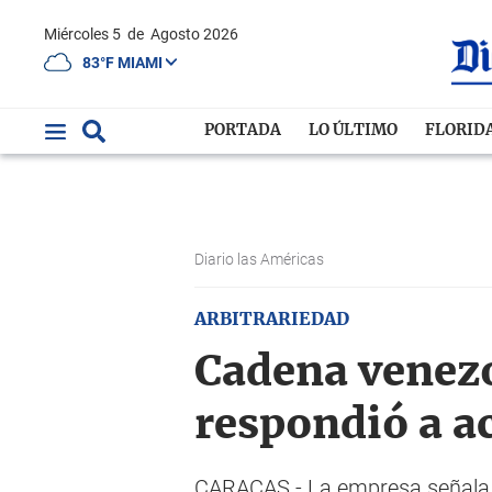
Miércoles 5
de
Agosto 2026
83°F MIAMI
PORTADA
LO ÚLTIMO
FLORID
Diario las Américas
ARBITRARIEDAD
Cadena venezo
respondió a a
CARACAS.- La empresa señala qu