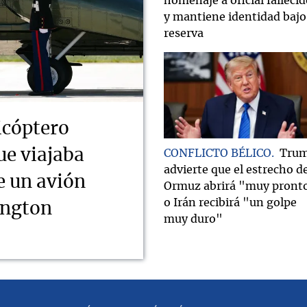
homenaje a oficial falleci
y mantiene identidad bajo
reserva
icóptero
ue viajaba
CONFLICTO BÉLICO
Tru
advierte que el estrecho d
e un avión
Ormuz abrirá "muy pront
o Irán recibirá "un golpe
ington
muy duro"