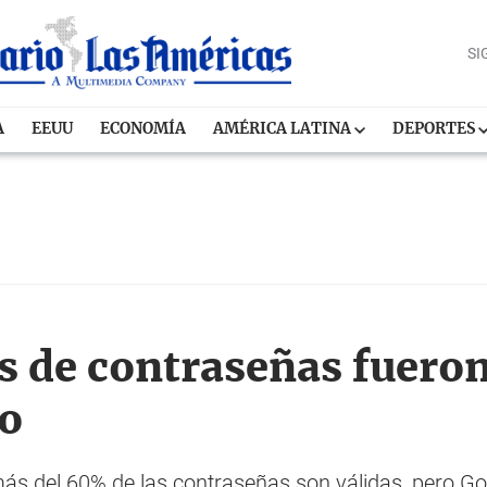
SI
A
EEUU
ECONOMÍA
AMÉRICA LATINA
DEPORTES
s de contraseñas fuero
so
s del 60% de las contraseñas son válidas, pero Go