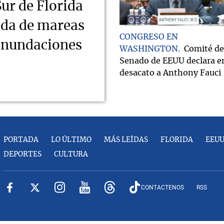
Sur de Florida
ada de mareas
CONGRESO EN
 inundaciones
WASHINGTON
Comité de
Senado de EEUU declara e
desacato a Anthony Fauci
PORTADA
LO ÚLTIMO
MÁS LEÍDAS
FLORIDA
EEU
DEPORTES
CULTURA
CONTACTENOS
RSS