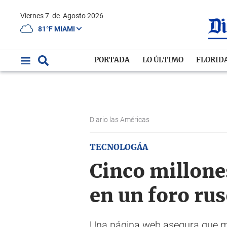
Viernes 7
de
Agosto 2026
81°F MIAMI
PORTADA
LO ÚLTIMO
FLORID
Diario las Américas
TECNOLOGÁA
Cinco millone
en un foro ru
Una página web asegura que má