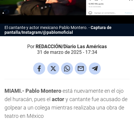
El cantante y actor mexicano Pablo Montero.
Captura de
pantalla/Instagram/@pablomoficial
Por
REDACCIÓN/Diario Las Américas
31 de marzo de 2025 - 17:34
MIAMI.- Pablo Montero
está nuevamente en el ojo
del huracán, pues el
actor
y cantante fue acusado de
golpear a un colega mientras realizaba una obra de
teatro en México