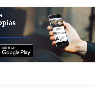
s
opias