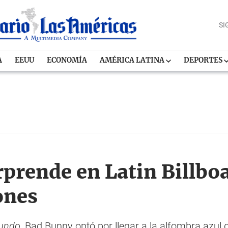
SI
A
EEUU
ECONOMÍA
AMÉRICA LATINA
DEPORTES
prende en Latin Billboa
ones
mundo
, Bad Bunny optó por llegar a la alfombra azul d