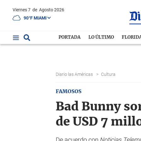
Viernes 7
de
Agosto 2026
90°F MIAMI
PORTADA
LO ÚLTIMO
FLORID
Diario las Américas
>
Cultura
FAMOSOS
Bad Bunny sor
de USD 7 mill
De acuerdo con
Noticias Tele