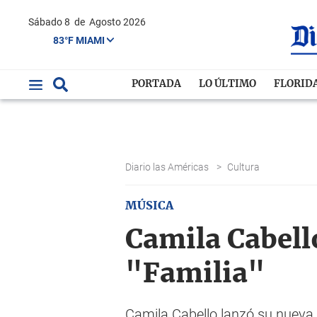
Sábado 8
de
Agosto 2026
83°F MIAMI
PORTADA
LO ÚLTIMO
FLORID
Diario las Américas
>
Cultura
MÚSICA
Camila Cabell
"Familia"
Camila Cabello lanzó su nueva 