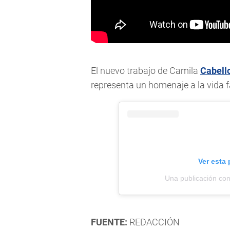
El nuevo trabajo de Camila
Cabell
representa un homenaje a la vida f
Ver esta
Una publicación co
FUENTE:
REDACCIÓN