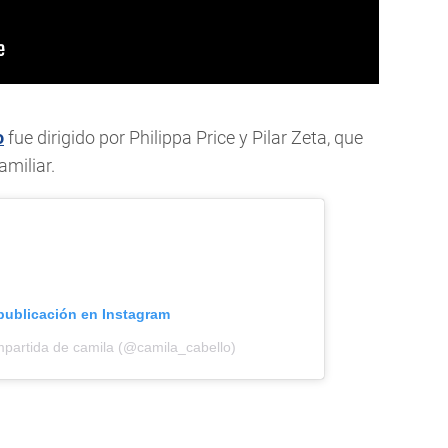
o
fue dirigido por Philippa Price y Pilar Zeta, que
amiliar.
 publicación en Instagram
mpartida de camila (@camila_cabello)