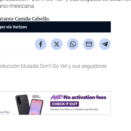
ubano-mexicana
es vía Verizon
oducción titulada
Don’t Go Yet
y sus seguidores