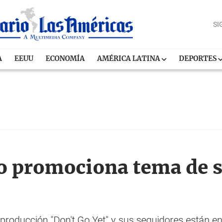
SI
A
EEUU
ECONOMÍA
AMÉRICA LATINA
DEPORTES
o promociona tema de s
producción "Don't Go Yet" y sus seguidores están en