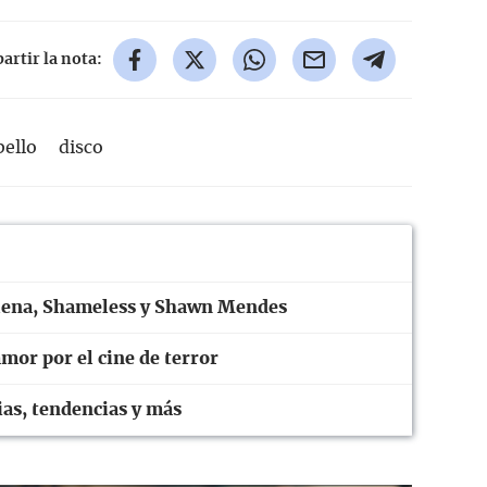
rtir la nota:
bello
disco
elena, Shameless y Shawn Mendes
mor por el cine de terror
ias, tendencias y más