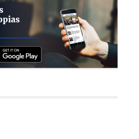
s
opias