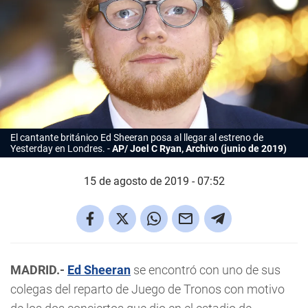
El cantante británico Ed Sheeran posa al llegar al estreno de
Yesterday
en Londres.
AP/ Joel C Ryan, Archivo (junio de 2019)
15 de agosto de 2019 - 07:52
MADRID.-
Ed Sheeran
se encontró con uno de sus
colegas del reparto de Juego de Tronos con motivo