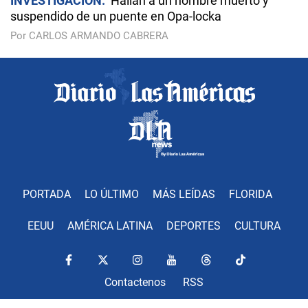
INVESTIGACIÓN
Hallan a un hombre muerto y
suspendido de un puente en Opa-locka
Por CARLOS ARMANDO CABRERA
PORTADA
LO ÚLTIMO
MÁS LEÍDAS
FLORIDA
EEUU
AMÉRICA LATINA
DEPORTES
CULTURA
Contactenos
RSS