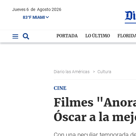
Jueves 6
de
Agosto 2026
83°F MIAMI
PORTADA
LO ÚLTIMO
FLORID
Diario las Américas
>
Cultura
CINE
Filmes "Anora
Óscar a la mej
Con una peculiar temporada de