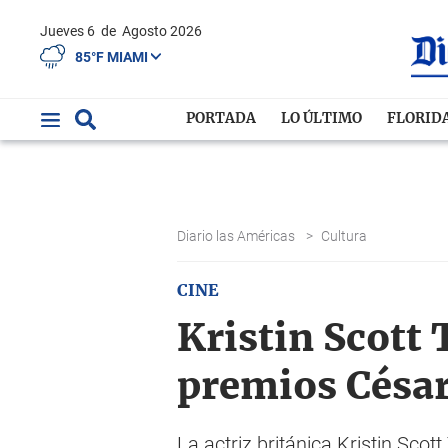
Jueves 6
de
Agosto 2026
85°F MIAMI
PORTADA
LO ÚLTIMO
FLORID
Diario las Américas
>
Cultura
CINE
Kristin Scott 
premios César
La actriz británica Kristin Sco