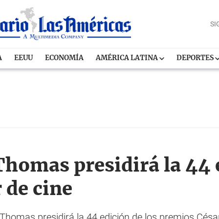
SI
A
EEUU
ECONOMÍA
AMÉRICA LATINA
DEPORTES
Thomas presidirá la 44 
 de cine
tt Thomas presidirá la 44 edición de los premios Césa