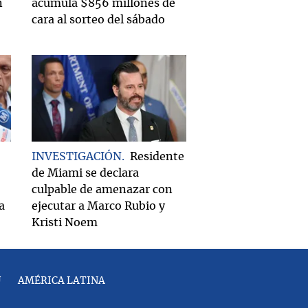
n
acumula $856 millones de
cara al sorteo del sábado
INVESTIGACIÓN
Residente
de Miami se declara
culpable de amenazar con
a
ejecutar a Marco Rubio y
Kristi Noem
U
AMÉRICA LATINA