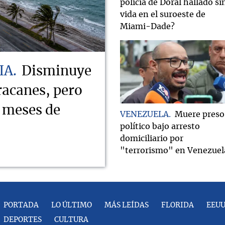
policía de Doral hallado si
vida en el suroeste de
Miami-Dade?
IA
Disminuye
racanes, pero
s meses de
VENEZUELA
Muere preso
político bajo arresto
domiciliario por
"terrorismo" en Venezuel
PORTADA
LO ÚLTIMO
MÁS LEÍDAS
FLORIDA
EEU
DEPORTES
CULTURA