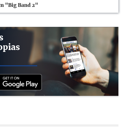
um "Big Band 2"
s
opias