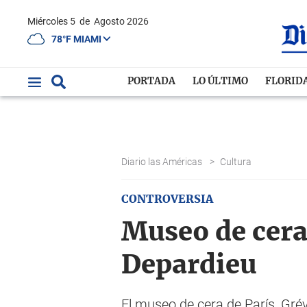
Miércoles 5
de
Agosto 2026
78°F MIAMI
PORTADA
LO ÚLTIMO
FLORID
Diario las Américas
>
Cultura
CONTROVERSIA
Museo de cera 
Depardieu
El museo de cera de París, Grévi