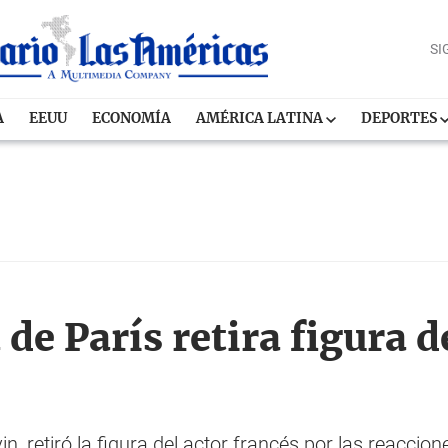
SI
A
EEUU
ECONOMÍA
AMÉRICA LATINA
DEPORTES
de París retira figura d
n, retiró la figura del actor francés por las reaccion