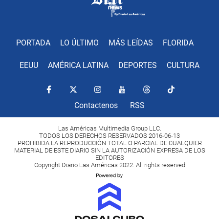
PORTADA
LO ÚLTIMO
MÁS LEÍDAS
FLORIDA
EEUU
AMÉRICA LATINA
DEPORTES
CULTURA
Contactenos
RSS
Las Américas Multimedia Group LLC.
TODOS LOS DERECHOS RESERVADOS 2016-06-13
PROHIBIDA LA REPRODUCCIÓN TOTAL O PARCIAL DE CUALQUIER
MATERIAL DE ESTE DIARIO SIN LA AUTORIZACIÓN EXPRESA DE LOS
EDITORES
Copyright Diario Las Américas 2022. All rights reserved