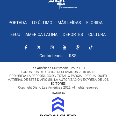
PORTADA
LO ÚLTIMO
MÁS LEÍDAS
FLORIDA
EEUU
AMÉRICA LATINA
DEPORTES
CULTURA
Contactenos
RSS
Las Américas Multimedia Group LLC.
TODOS LOS DERECHOS RESERVADOS 2016-06-13
PROHIBIDA LA REPRODUCCIÓN TOTAL O PARCIAL DE CUALQUIER
MATERIAL DE ESTE DIARIO SIN LA AUTORIZACIÓN EXPRESA DE LOS
EDITORES
Copyright Diario Las Américas 2022. All rights reserved