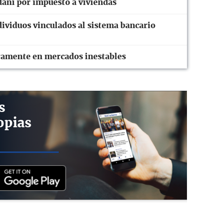
ni por impuesto a viviendas
ividuos vinculados al sistema bancario
eramente en mercados inestables
s
opias