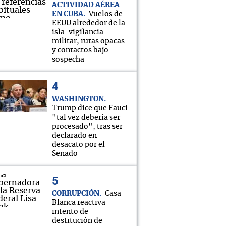
ACTIVIDAD AÉREA
EN CUBA
Vuelos de
EEUU alrededor de la
isla: vigilancia
militar, rutas opacas
y contactos bajo
sospecha
WASHINGTON
Trump dice que Fauci
"tal vez debería ser
procesado", tras ser
declarado en
desacato por el
Senado
CORRUPCIÓN
Casa
Blanca reactiva
intento de
destitución de