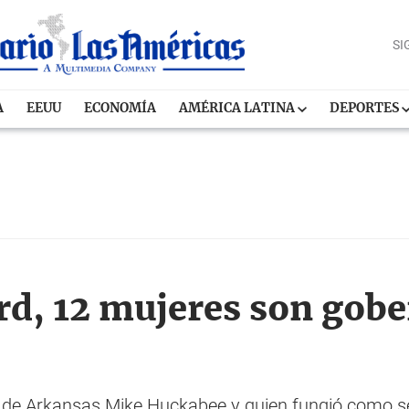
SI
A
EEUU
ECONOMÍA
AMÉRICA LATINA
DEPORTES
rd, 12 mujeres son gob
r de Arkansas Mike Huckabee y quien fungió como se