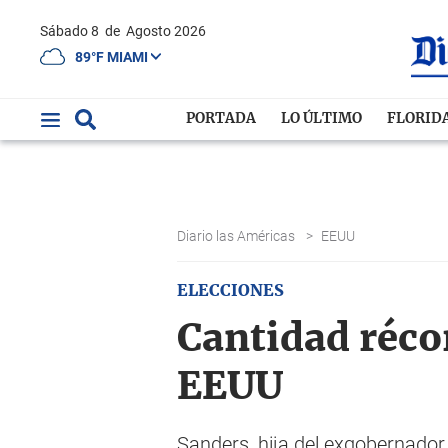
Sábado 8
de
Agosto 2026
89°F MIAMI
PORTADA
LO ÚLTIMO
FLORID
Diario las Américas
>
EEUU
ELECCIONES
Cantidad réco
EEUU
Sanders, hija del exgobernado