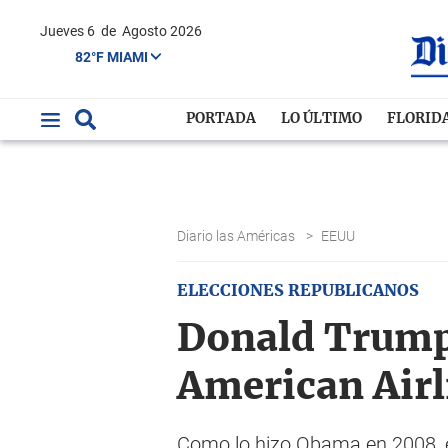
Jueves 6
de
Agosto 2026
82°F MIAMI
PORTADA
LO ÚLTIMO
FLORID
Diario las Américas
>
EEUU
ELECCIONES REPUBLICANOS
Donald Trump 
American Airl
Como lo hizo Obama en 2008, 