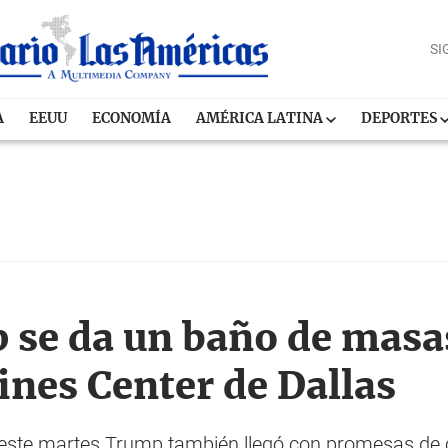
SI
A
EEUU
ECONOMÍA
AMÉRICA LATINA
DEPORTES
se da un baño de masas
ines Center de Dallas
este martes Trump también llegó con promesas de 