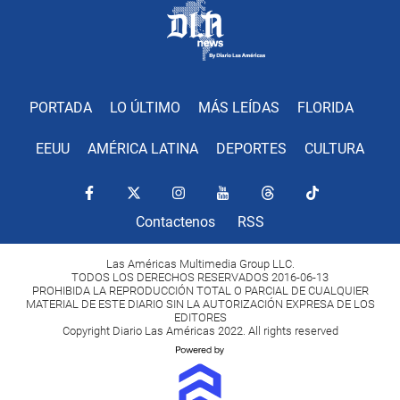
PORTADA
LO ÚLTIMO
MÁS LEÍDAS
FLORIDA
EEUU
AMÉRICA LATINA
DEPORTES
CULTURA
Contactenos
RSS
Las Américas Multimedia Group LLC.
TODOS LOS DERECHOS RESERVADOS 2016-06-13
PROHIBIDA LA REPRODUCCIÓN TOTAL O PARCIAL DE CUALQUIER
MATERIAL DE ESTE DIARIO SIN LA AUTORIZACIÓN EXPRESA DE LOS
EDITORES
Copyright Diario Las Américas 2022. All rights reserved